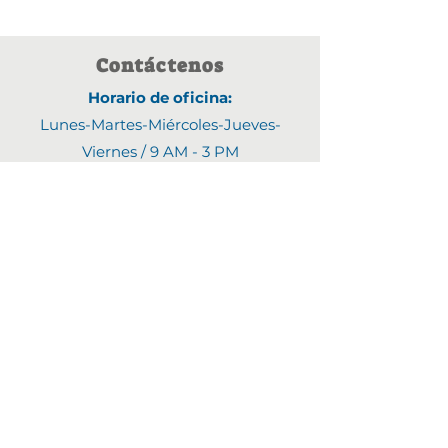
Contáctenos
Horario de oficina:
Lunes-Martes-Miércoles-Jueves-
Viernes /
9 AM - 3 PM
Direcci
ó
n:
1903 4th Street N,
Saint Cloud, MN 56303
Correo electrónico:
Fyjline@gmail.com
Números de teléfono:
(320)470-9395
(320)470-8460