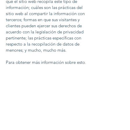
qué el sitio web recopila este tipo de
información; cuáles son las prácticas del
sitio web al compartir la información con
terceros; formas en que sus visitantes y
clientes pueden ejercer sus derechos de
acuerdo con la legislación de privacidad
pertinente; las prácticas específicas con
respecto a la recopilación de datos de
menores; y mucho, mucho más.
Para obtener más información sobre esto,
consulte nuestro artículo “
Creación de
una política de privacidad
”.
Contáctenos
Horario de oficina:
Lunes-Martes-Miércoles-Jueves-
Viernes /
9 AM - 3 PM
Direcci
ó
n: