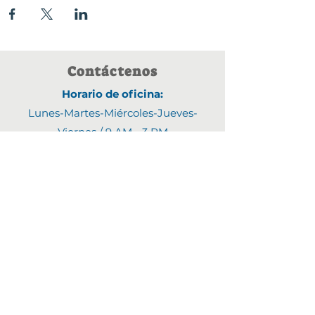
Contáctenos
Horario de oficina:
Lunes-Martes-Miércoles-Jueves-
Viernes /
9 AM - 3 PM
Direcci
ó
n:
1903 4th Street N,
Saint Cloud, MN 56303
Correo electrónico:
Fyjline@gmail.com
Números de teléfono:
(320)470-9395
(320)470-8460