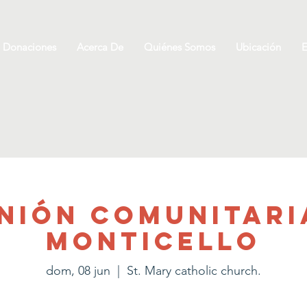
Donaciones
Acerca De
Quiénes Somos
Ubicación
E
nión comunitari
Monticello
dom, 08 jun
  |  
St. Mary catholic church.