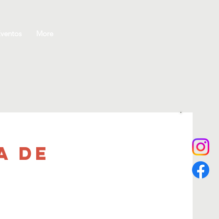
ventos
More
a de