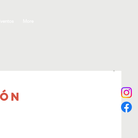
ventos
More
ión