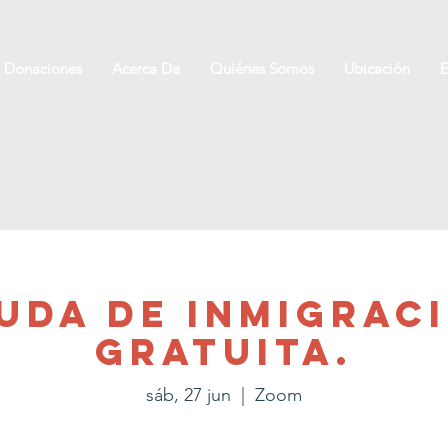
Donaciones
Acerca De
Quiénes Somos
Ubicación
E
uda de inmigrac
gratuita.
sáb, 27 jun
  |  
Zoom