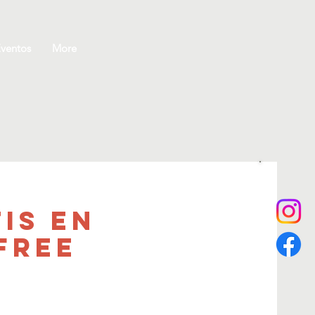
ventos
More
is en
Free