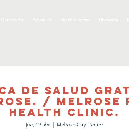
Donaciones
Acerca De
Quiénes Somos
Ubicación
E
ica de salud grat
rose. / Melrose 
health clinic.
jue, 09 abr
  |  
Melrose City Center